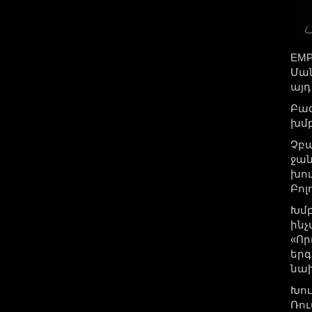
EMP
Ման
այդ
Բազ
խմբ
Չբա
ջան
խու
Բոլ
Խմբ
ինչ
«Որ
երգ
նա
Խու
Ռու