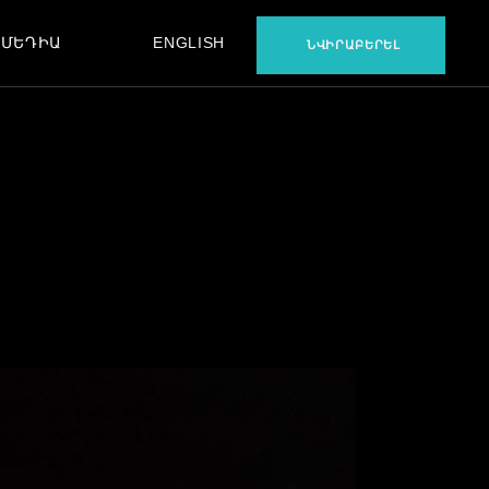
ՄԵԴԻԱ
ENGLISH
ՆՎԻՐԱԲԵՐԵԼ
ՖԻԼՄ
ԵՐԱԺՇՏՈՒԹՅՈՒՆ
ԲԵՔՍԹԵՅՋ
ՖԻԼՄ
ԵՐԱԺՇՏՈՒԹՅՈՒՆ
ԲԵՔՍԹԵՅՋ