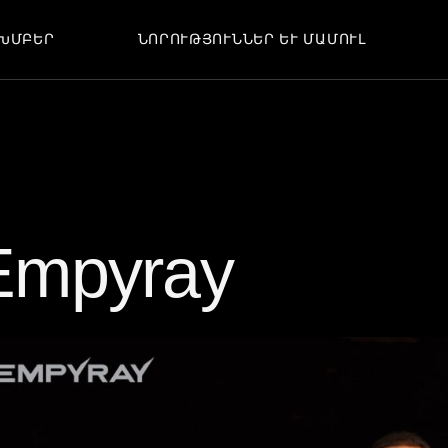
ԽՄԲԵՐ
ՆՈՐՈՒԹՅՈՒՆՆԵՐ ԵՒ ՄԱՄՈՒԼ
ՆՈՐՈՒԹՅՈՒՆՆԵՐ
ՀՈԴՎԱԾՆԵՐ
ՄԻՋՈՑԱՌՈՒՄՆԵՐ
ՆՈՐՈՒԹՅՈՒՆՆԵՐ
ՀԱՐՑԱԶՐՈՒՅՑՆԵՐ
ՀՈԴՎԱԾՆԵՐ
ՄԻՋՈՑԱՌՈՒՄՆԵՐ
ՀԱՐՑԱԶՐՈՒՅՑՆԵՐ
Empyray