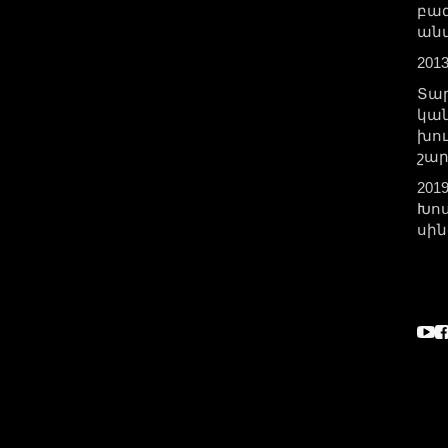
բազ
ան
201
Տար
կան
խու
շա
201
Խոս
սին