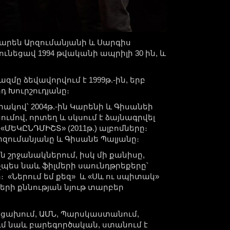
Կարեն Արզումանյանի և Սարգիս
նեցավ 1994 թվականի ապրիլի 30 ին, և
ը ձեվավորվում է 1999թ.-ին, երբ
դ Խուրշուդյանը։
կով՝ 2004թ.-ին Կարենի և Գիսանեի
ումով, որտեղ և սկսում է ձայնագրվել
), «ՄԵԿԸՆԴՄԻՇՏ» (2011թ.) ալբոմները։
րզումանյանը և Գիսանե Պալյանը։
ն շրջանակներում, իսկ մի քանիսը,
նչպես նաև ֆիլմերի սաունդթրեքերը՝
։ «Ներում եմ քեզ» և «Սև ու սպիտակ»
երի քննության նյութ տարբեր
րցախում, ԱՄՆ, Պարսկաստանում,
ւմ նաև բարեգործական, ստանում է