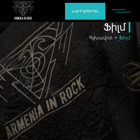
ՆՎԻՐԱԲԵՐԵԼ
Ֆիլմ
Գլխավոր
Ֆիլմ