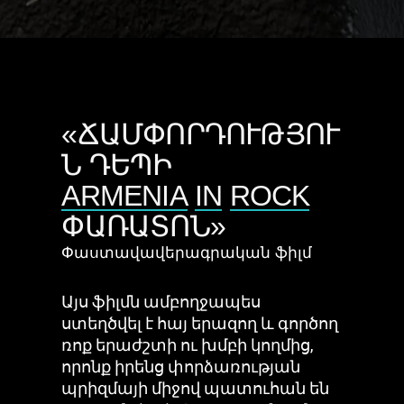
«ՃԱՄՓՈՐԴՈՒԹՅՈՒ
Ն ԴԵՊԻ
ARMENIA
IN
ROCK
ՓԱՌԱՏՈՆ»
Փաստավավերագրական ֆիլմ
Այս ֆիլմն ամբողջապես
ստեղծվել է հայ երազող և գործող
ռոք երաժշտի ու խմբի կողմից,
որոնք իրենց փորձառության
պրիզմայի միջով պատուհան են