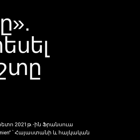
ը».
տեսել
շտը
ետո 2021թ.-ին Ֆրանսուա
nien” ՝ Հայաստանի և հայկական