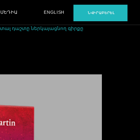
ՄԵԴԻԱ
ENGLISH
ՆՎԻՐԱԲԵՐԵԼ
ՖԻԼՄ
ԵՐԱԺՇՏՈՒԹՅՈՒՆ
ետալ դաշտը ներկայացնող գիրքը
ԲԵՔՍԹԵՅՋ
ՖԻԼՄ
ԵՐԱԺՇՏՈՒԹՅՈՒՆ
ԲԵՔՍԹԵՅՋ