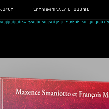
ԽՄԲԵՐ
ՆՈՐՈՒԹՅՈՒՆՆԵՐ ԵՒ ՄԱՄՈՒԼ
ՆՈՐՈՒԹՅՈՒՆՆԵՐ
ՀՈԴՎԱԾՆԵՐ
այկականը». ֆրանսիայում լույս է տեսել հայկական մ
ՄԻՋՈՑԱՌՈՒՄՆԵՐ
ՆՈՐՈՒԹՅՈՒՆՆԵՐ
ՀԱՐՑԱԶՐՈՒՅՑՆԵՐ
ՀՈԴՎԱԾՆԵՐ
ՄԻՋՈՑԱՌՈՒՄՆԵՐ
ՀԱՐՑԱԶՐՈՒՅՑՆԵՐ