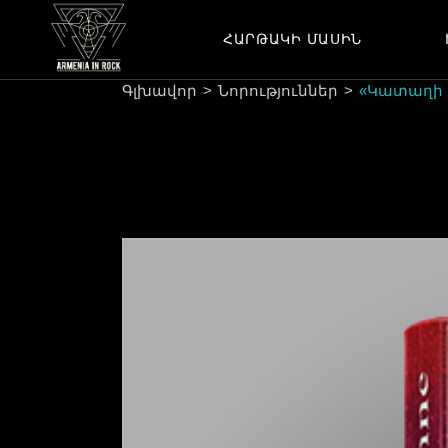
ՀԱՐԹԱԿԻ ՄԱՍԻՆ
ՊԱՏՄՈՒԹՅՈՒՆ
ԾԱՌԱՅՈՒԹՅՈՒՆՆԵՐ
Գլխավոր
Նորություններ
«Կատաղի հ
ՀԱՄԱԳՈՐԾԱԿՑՈՒԹՅՈՒՆ
ՊԱՏՄՈՒԹՅՈՒՆ
ԿԱՊ
ԾԱՌԱՅՈՒԹՅՈՒՆՆԵՐ
ՀԱՄԱԳՈՐԾԱԿՑՈՒԹՅՈՒՆ
ԿԱՊ