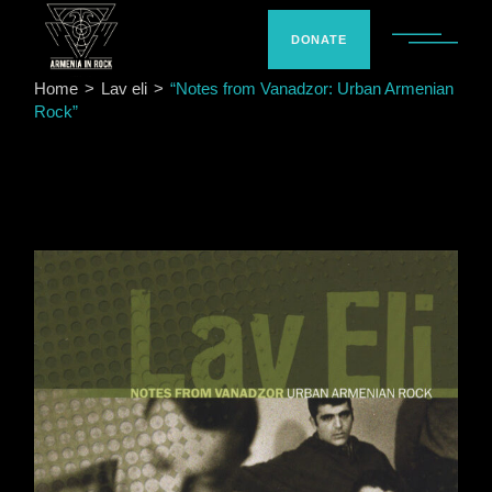
Skip
to
the
DONATE
content
Home
Lav eli
“Notes from Vanadzor: Urban Armenian
Rock”