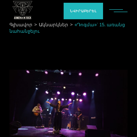
ՆՎԻՐԱԲԵՐԵԼ
Գլխավոր
Ակնարկներ
«Դոգմա»` 15. առանց
նահանջելու