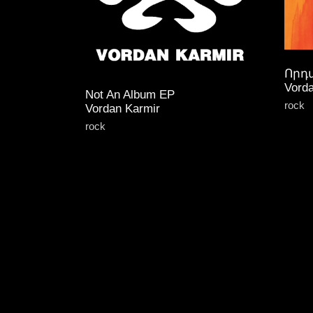
Որդ
Vord
Not An Album EP
rock
Vordan Karmir
rock