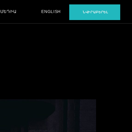
ՄԵԴԻԱ
ENGLISH
ՆՎԻՐԱԲԵՐԵԼ
ՖԻԼՄ
ԵՐԱԺՇՏՈՒԹՅՈՒՆ
ԲԵՔՍԹԵՅՋ
ՖԻԼՄ
ԵՐԱԺՇՏՈՒԹՅՈՒՆ
ԲԵՔՍԹԵՅՋ