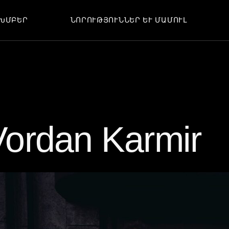
ԽՄԲԵՐ
ՆՈՐՈՒԹՅՈՒՆՆԵՐ ԵՒ ՄԱՄՈՒԼ
ՆՈՐՈՒԹՅՈՒՆՆԵՐ
ՀՈԴՎԱԾՆԵՐ
ՄԻՋՈՑԱՌՈՒՄՆԵՐ
ՆՈՐՈՒԹՅՈՒՆՆԵՐ
ՀԱՐՑԱԶՐՈՒՅՑՆԵՐ
ՀՈԴՎԱԾՆԵՐ
ՄԻՋՈՑԱՌՈՒՄՆԵՐ
ՀԱՐՑԱԶՐՈՒՅՑՆԵՐ
Vordan Karmir