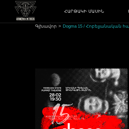
Skip
to
the
ՀԱՐԹԱԿԻ ՄԱՍԻՆ
ՊԱՏՄՈՒԹՅՈՒՆ
content
ԾԱՌԱՅՈՒԹՅՈՒՆՆԵՐ
Գլխավոր
Dogma 15 / Հոբելյանական հ
ՀԱՄԱԳՈՐԾԱԿՑՈՒԹՅՈՒՆ
ՊԱՏՄՈՒԹՅՈՒՆ
ԿԱՊ
ԾԱՌԱՅՈՒԹՅՈՒՆՆԵՐ
ՀԱՄԱԳՈՐԾԱԿՑՈՒԹՅՈՒՆ
ԿԱՊ