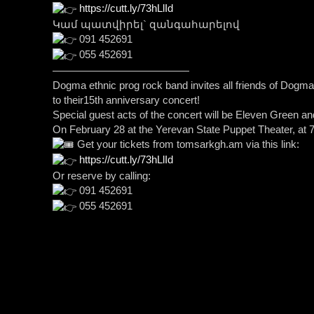
https://cutt.ly/73hLlId
Կամ պատվիրել` զանգահարելով
091 452691
055 452691
—————————————
Dogma ethnic prog rock band invites all friends of Dogm
to their15th anniversary concert!
Special guest acts of the concert will be Eleven Green an
On February 28 at the Yerevan State Puppet Theater, at 
Get your tickets from tomsarkgh.am via this link:
https://cutt.ly/73hLlId
Or reserve by calling:
091 452691
055 452691