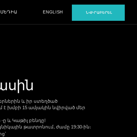
ՄԵԴԻԱ
ENGLISH
ՆՎԻՐԱԲԵՐԵԼ
ՖԻԼՄ
ԵՐԱԺՇՏՈՒԹՅՈՒՆ
ԲԵՔՍԹԵՅՋ
ՖԻԼՄ
ԵՐԱԺՇՏՈՒԹՅՈՒՆ
ԲԵՔՍԹԵՅՋ
ասին
կերներին և իր ստեղծած
 է խմբի 15 ամյակին նվիրված մեր
n
-ը և Կաթիլ բենդը!
կային թատրոնում, ժամը 19:30-ին։
ից՝