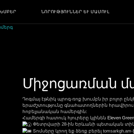
ԽՄԲԵՐ
ՆՈՐՈՒԹՅՈՒՆՆԵՐ ԵՒ ՄԱՄՈՒԼ
ՆՈՐՈՒԹՅՈՒՆՆԵՐ
ՀՈԴՎԱԾՆԵՐ
ամերգ
ՄԻՋՈՑԱՌՈՒՄՆԵՐ
ՆՈՐՈՒԹՅՈՒՆՆԵՐ
ՀԱՐՑԱԶՐՈՒՅՑՆԵՐ
ՀՈԴՎԱԾՆԵՐ
ՄԻՋՈՑԱՌՈՒՄՆԵՐ
ՀԱՐՑԱԶՐՈՒՅՑՆԵՐ
Միջոցառման մ
Դոգմայ էթնիկ պրոգ-ռոք խումբն իր բոլոր ըն
երաժշտությունը գնահատողներին հրավիրում
հոբելյանական համերգին:
Համերգի հատուկ հյուրերը կլինեն
Eleven Gree
Փետրվարի 28-ին Երևանի պետական տիկնի
Տոմսերը կրող եք ձեռք բերել tomsarkgh.am-